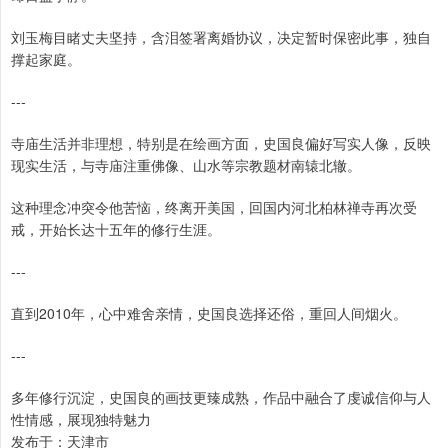
刘玉梅目睹丈夫坚持，含泪签署离婚协议，决定暂时保密此事，独自
撑起家庭。
---
寺庙生活并非理想，特别是在绘画方面，史国良偏好写实人像，反映
现实生活，与寺庙注重佛像、山水等宗教题材南辕北辙。
这种理念冲突令他苦恼，终离开美国，回国内河北柏林禅寺再次受
戒，开始长达十五年的修行生涯。
---
直到2010年，心中难舍亲情，史国良选择还俗，重回人间烟火。
---
多年修行沉淀，史国良的画技更臻成熟，作品中融合了虔诚信仰与人
性情感，展现独特魅力
发布于：天津市