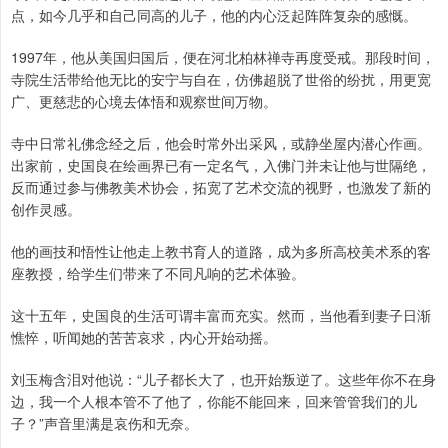
点，如今几乎和自己同高的儿子，他的内心泛起阵阵复杂的感慨。
1997年，他从美国归国后，便在河北柏林禅寺再度受戒。那段时间，
寺院生活带给他无比的安宁与自在，仿佛超脱了世俗的纷扰，用更宽
广、更慈悲的心境去体悟和观察世间万物。
寺中日常礼佛念经之后，他会时常外出采风，或静坐屋内潜心作画。
出家前，史国良在绘画界已有一定名气，入佛门并未让他与世隔绝，
反而通过参与佛教美术协会，拓宽了艺术交流的视野，也激发了新的
创作灵感。
他的画技和悟性让他走上教书育人的道路，成为多所高校美术系的客
座教授，给学生们带来了不同凡响的艺术体验。
这十五年，史国良的生活可谓丰富而充实。然而，当他看到妻子日渐
憔悴，听闻她的苦苦哀求，内心开始动摇。
刘玉梅含泪对他说：“儿子都长大了，也开始叛逆了。这些年你不在身
边，我一个人根本管不了他了，你能不能回来，回来管管我们的儿
子？”声音里满是哀伤和无奈。