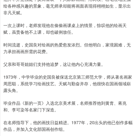
绘各种感兴趣的景象，毫无师承却能将画面表现得栩栩如生，显示出
非凡天赋。
一次上课时，老师发现他在偷偷画课桌上的情景，惊叹他的绘画天
赋，虽责备他不上课，却也破例放任。
时间流逝，史国良对绘画的热爱愈发浓烈。但他明白，家境困难，无
力承担画画所需的花费。
父亲和哥哥姐姐们支持他追梦，这让他内心充满力量。
1973年，中学毕业的史国良被保送北京第三师范大学，师从著名画家
周思聪，系统学习绘画技艺。天赋与勤奋并存，他很快在国画领域崭
露头角。
毕业作品《新的一页》入选北京美术展，名师推荐他到黄胄、蒋兆
和、李可染等名家门下深造。
在名师指导下，他的画技日益精进。1977年，20出头的他已创作多幅
作品，并加入文化部国画创作组。