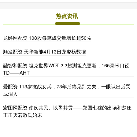
热点资讯
龙爵网配资 108股每笔成交量增长超50%
顺发配资 天华新能4月13日龙虎榜数据
融智和配资 坦克世界WOT 2.2超测坦克更新，165毫米口径
TD——AHT
爱配资 113岁抗战女兵，73年后终见到丈夫，一眼认出后哭
成泪人
宏图网配资 使疾其民、以盈其贯——郑国七穆的出场和楚庄
王击灭若敖氏始末