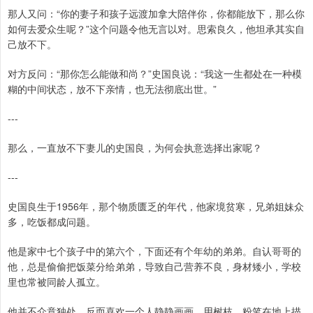
那人又问：“你的妻子和孩子远渡加拿大陪伴你，你都能放下，那么你
如何去爱众生呢？”这个问题令他无言以对。思索良久，他坦承其实自
己放不下。
对方反问：“那你怎么能做和尚？”史国良说：“我这一生都处在一种模
糊的中间状态，放不下亲情，也无法彻底出世。”
---
那么，一直放不下妻儿的史国良，为何会执意选择出家呢？
---
史国良生于1956年，那个物质匮乏的年代，他家境贫寒，兄弟姐妹众
多，吃饭都成问题。
他是家中七个孩子中的第六个，下面还有个年幼的弟弟。自认哥哥的
他，总是偷偷把饭菜分给弟弟，导致自己营养不良，身材矮小，学校
里也常被同龄人孤立。
他并不介意独处，反而喜欢一个人静静画画。用树枝、粉笔在地上描