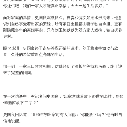
你还俗吧，我们一家人才能真正幸福，天天一起生活多好。”
面对家庭的温情，史国良沉默良久。自责和愧疚如潮水般涌来，他意
识到自己享受着出家的安稳，所有家庭重担都由妻子独自承担。更有
那隐藏多年的离婚事实，只有刘玉梅默默为双方家人遮掩，独自抚养
史村。
眼含热泪，史国良终于点头答应还俗的请求。刘玉梅难掩激动与欣
喜，久违的希望重新点亮她的生活。
那一刻，一家三口紧紧相拥，仿佛经历了漫长的等待和考验，终于迎
来了完整的团圆。
---
在一次访谈中，有记者问史国良：“出家意味着放下俗世的牵挂，您如
何理解‘放下’二字？”
史国良回忆道，1995年初出家时有人问他：“你能放下吗？”他当时自
信地说能。