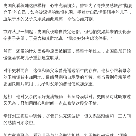
史国良看着她这般模样，心中充满愧疚。曾经为了寻找灵感毅然“抛妻
弃子”的自己，如今被深深的悔恨包围。望着对自己满眼陌生的儿子，
血浓于水的父子关系竟如此疏离，令他心如刀割。
或许从那一刻起，史国良便暗自决定还俗。但他怕突如其来的变化会
令妻子失望，于是含糊其辞地说：“我会好好考虑这件事。”
然而，还俗的计划因各种原因被搁置，整整十年过去，史国良却开始
慢慢尝试与儿子重新建立联系。
对于史村而言，这位和尚父亲曾是遥远陌生的存在。他从小跟着母亲
刘玉梅辗转中加两地，目睹母亲独自承受的辛劳。每当看到母亲望着
史国良照片流泪，儿子对父亲的怨恨便愈加深重。
起初，他对父亲的示好充满抵触，甚至冷漠以对。史国良对此既难过
又无奈，只能用耐心和时间一点点修复这段父子情。
幸好刘玉梅居中调解，尽管开头充满波折，但关系逐渐缓和，三人间
的感情日渐亲密。
某次家庭聚会，看到儿子与父亲融洽相处，刘玉梅打破沉默：“国良，