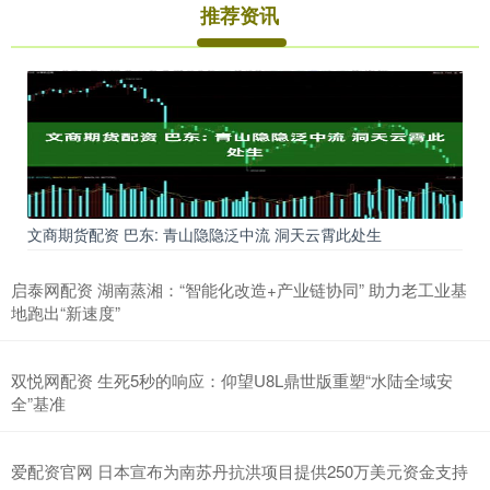
推荐资讯
文商期货配资 巴东: 青山隐隐泛中流 洞天云霄此处生
启泰网配资 湖南蒸湘：“智能化改造+产业链协同” 助力老工业基
地跑出“新速度”
双悦网配资 生死5秒的响应：仰望U8L鼎世版重塑“水陆全域安
全”基准
爱配资官网 日本宣布为南苏丹抗洪项目提供250万美元资金支持