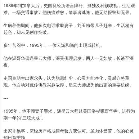
1989年到加拿大后，史国良经历语言障碍、孤独及种族歧视，生活艰
难。一场交通事故让他伤痛难愈，肇事者逃逸，他无助报警却无果。
生病养伤期间，他多次电话求助妻子，刘玉梅带儿子赶来，生活稍有
起色，却未见创作突破。
多年苦闷中，1995年，一位云游和尚的出现成转机。
他在温哥华偶遇星云大师，深受佛理启发，两人一见如故，长谈至深
夜。
史国良萌生出家念头，认为脱离红尘，心灵方能净化，灵感亦将重
现。他自幼对藏传佛教兴趣浓厚，星云大师成为他出家的重要机缘。
---
1995年，他不顾妻子哭求，随星云大师赴美国洛杉矶西华寺，进行为
期一年的“三坛大戒”。
出家非易事，需经历严格戒律考验方获认可。虽肉体受苦，他的心灵
却日益宁静。