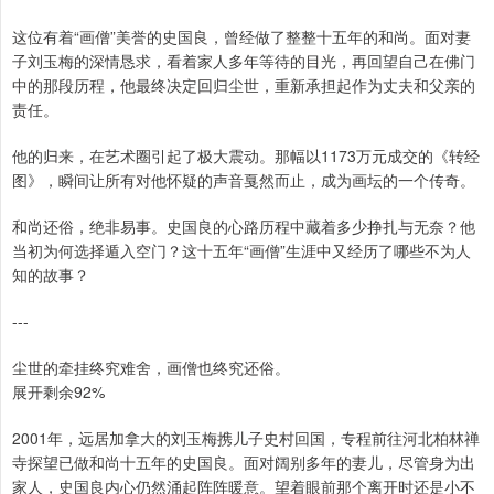
这位有着“画僧”美誉的史国良，曾经做了整整十五年的和尚。面对妻
子刘玉梅的深情恳求，看着家人多年等待的目光，再回望自己在佛门
中的那段历程，他最终决定回归尘世，重新承担起作为丈夫和父亲的
责任。
他的归来，在艺术圈引起了极大震动。那幅以1173万元成交的《转经
图》，瞬间让所有对他怀疑的声音戛然而止，成为画坛的一个传奇。
和尚还俗，绝非易事。史国良的心路历程中藏着多少挣扎与无奈？他
当初为何选择遁入空门？这十五年“画僧”生涯中又经历了哪些不为人
知的故事？
---
尘世的牵挂终究难舍，画僧也终究还俗。
展开剩余92%
2001年，远居加拿大的刘玉梅携儿子史村回国，专程前往河北柏林禅
寺探望已做和尚十五年的史国良。面对阔别多年的妻儿，尽管身为出
家人，史国良内心仍然涌起阵阵暖意。望着眼前那个离开时还是小不