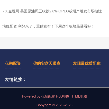
756金融网 美国原油周五收跌2.8% OPEC或增产引发市场担忧
满红配资 利好来了，重磅宣布！下周这个板块最受看好！
亿融配资
你的实盘天眼查
发现最优质配资!
友情链接：
Powered by
亿融配资
RSS地图
HTML地图
Copyright
© 2023-2025