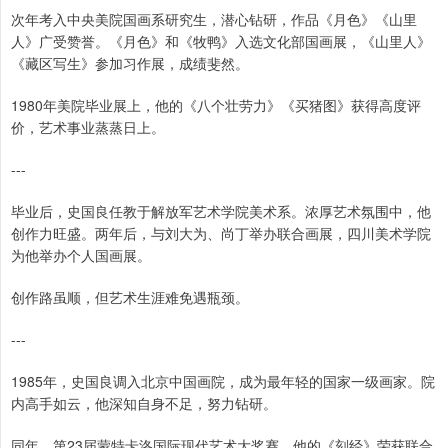
次年考入中央美院国画系研究生，潜心钻研，作品《月色》《山里
人》广受赞誉。《月色》和《牧鸭》入选文化部国画展，《山里人》
《藏区写生》参加习作展，成绩斐然。
1980年美院毕业展上，他的《八个壮劳力》《买猪图》获得高度评
价，艺术事业蒸蒸日上。
---
毕业后，史国良任教于解放军艺术学院美术系。浓厚艺术氛围中，他
创作力旺盛。两年后，与刘大为、尚丁举办联合画展，四川美术学院
为他举办个人国画展。
创作路虽顺，但艺术生涯难免遇瓶颈。
---
1985年，史国良调入北京中国画院，成为最年轻的国家一级画家。院
内高手如云，他深知自身不足，努力钻研。
同年，第23届蒙特卡洛国际现代艺术大奖赛，他的《刻经》荣获联合