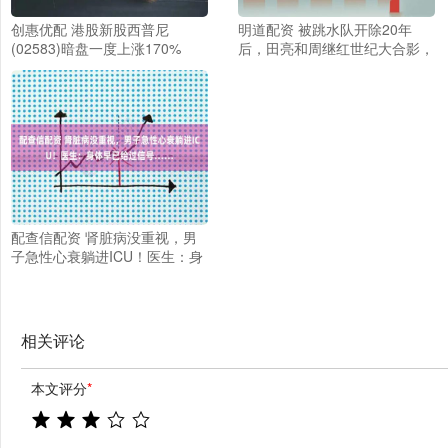
创惠优配 港股新股西普尼
明道配资 被跳水队开除20年
(02583)暗盘一度上涨170%
后，田亮和周继红世纪大合影，
面带笑容心情不错_中国_网友_
媒体
配查信配资 肾脏病没重视，男
子急性心衰躺进ICU！医生：身
体早已给过信号……
相关评论
本文评分
*