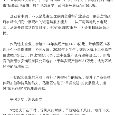
市“招商落地最快、投产见效最早、政府服务最优”三项纪录。
企业看中的，不仅是蒸湘区优越的交通和产业基础，更是当地政
府在精准招商中展现出的诚意与服务能力——从厂房落地到水电配
套，从设备调试到政策对接，全程“保姆式”服务，为企业扫除后顾之
忧。
作为链主企业，衡钢2024年实现产值146.3亿元，带动园区16家
规上企业串珠成链、协同发展。2025年上半年，该园区规上工业总产
值达82.12亿元，同比增长3.6%，过半企业产值有望突破亿元。新培
育的衡阳永安钢瓶有限公司也在上半年实现产值5981万元，成为区域
经济的新增长点。
一批配套企业的入驻，弥补了关键环节的短板，提升了产业链整
体附加值和抗风险能力。蒸湘区告别了“单兵突进”的发展模式，通
过“体系作战”实现集群跨越。
平时之功，迎风而立
“把功夫下在平时，等风来的时候，早就站在了风口。”衡阳市先