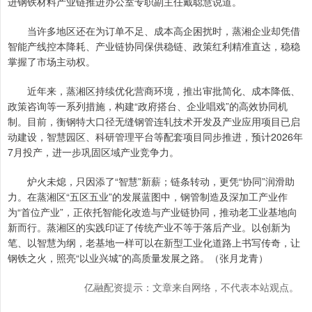
进钢铁材料产业链推进办公室专职副主任戴聪慧说道。
当许多地区还在为订单不足、成本高企困扰时，蒸湘企业却凭借
智能产线控本降耗、产业链协同保供稳链、政策红利精准直达，稳稳
掌握了市场主动权。
近年来，蒸湘区持续优化营商环境，推出审批简化、成本降低、
政策咨询等一系列措施，构建“政府搭台、企业唱戏”的高效协同机
制。目前，衡钢特大口径无缝钢管连轧技术开发及产业应用项目已启
动建设，智慧园区、科研管理平台等配套项目同步推进，预计2026年
7月投产，进一步巩固区域产业竞争力。
炉火未熄，只因添了“智慧”新薪；链条转动，更凭“协同”润滑助
力。在蒸湘区“五区五业”的发展蓝图中，钢管制造及深加工产业作
为“首位产业”，正依托智能化改造与产业链协同，推动老工业基地向
新而行。蒸湘区的实践印证了传统产业不等于落后产业。以创新为
笔、以智慧为纲，老基地一样可以在新型工业化道路上书写传奇，让
钢铁之火，照亮“以业兴城”的高质量发展之路。（张月龙青）
亿融配资提示：文章来自网络，不代表本站观点。