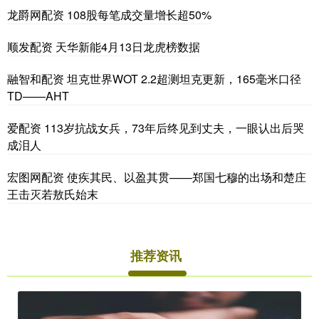
龙爵网配资 108股每笔成交量增长超50%
顺发配资 天华新能4月13日龙虎榜数据
融智和配资 坦克世界WOT 2.2超测坦克更新，165毫米口径
TD——AHT
爱配资 113岁抗战女兵，73年后终见到丈夫，一眼认出后哭
成泪人
宏图网配资 使疾其民、以盈其贯——郑国七穆的出场和楚庄
王击灭若敖氏始末
推荐资讯