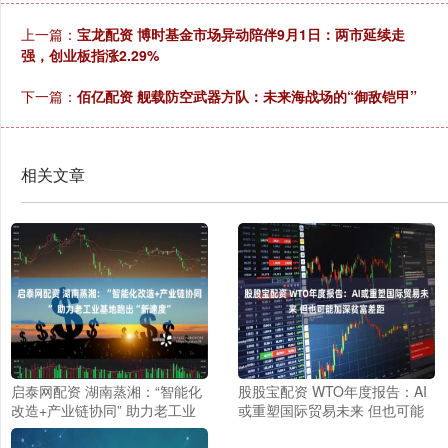
上一篇：
宝龙配资 博时基金市场异动陪伴9月1日：两市延续走
强，创业板指涨2.29%
下一篇：
佰亿配资 舰载防空武器方队：未来海战场的“御敌铠甲”
相关文章
启泰网配资 湖南蒸湘：“智能化
股股宝配资 WTO年度报告：AI
改造+产业链协同” 助力老工业
或重塑国际贸易未来 但也可能
基地跑出“新速度”
加深贫富差距