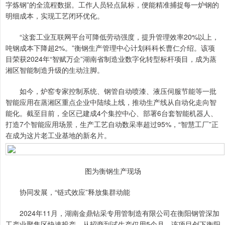
字炼钢”的全流程数据。工作人员轻点鼠标，便能精准捕捉每一炉钢的
明细成本，实现工艺闭环优化。
“这套工业互联网平台可降低劳动强度，提升管理效率20%以上，
吨钢成本下降超2%。”衡钢生产管理中心计划科科长曹仁介绍。该项
目荣获2024年“智赋万企”湖南省制造业数字化转型标杆项目，成为蒸
湘区智能制造升级的生动注脚。
如今，炉窑专家控制系统、钢管自动喷漆、液压伺服节能等一批
智能应用在蒸湘区重点企业中陆续上线，推动生产线从自动化走向智
能化。截至目前，全区已建成4个集控中心、部署6台套智能机器人、
打造7个智能应用场景，生产工艺自动数采率超过95%，“智慧工厂”正
在成为这片老工业基地的新名片。
图为衡钢生产现场
协同发展，“链式效应”释放集群动能
2024年11月，湖南金鼎钻采专用管制造有限公司在衡阳钢管深加
工产业聚集区快速投产。从招商到试生产仅用5个月，该项目创下衡阳