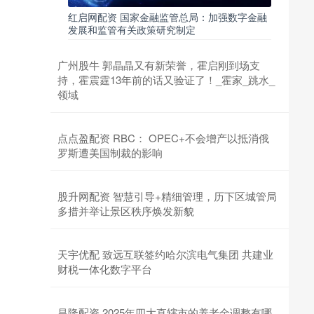
红启网配资 国家金融监管总局：加强数字金融
发展和监管有关政策研究制定
广州股牛 郭晶晶又有新荣誉，霍启刚到场支
持，霍震霆13年前的话又验证了！_霍家_跳水_
领域
点点盈配资 RBC： OPEC+不会增产以抵消俄
罗斯遭美国制裁的影响
股升网配资 智慧引导+精细管理，历下区城管局
多措并举让景区秩序焕发新貌
天宇优配 致远互联签约哈尔滨电气集团 共建业
财税一体化数字平台
昌隆配资 2025年四大直辖市的养老金调整有哪