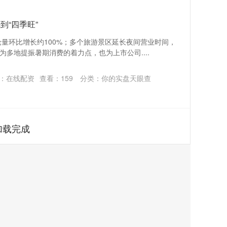
到“四季旺”
论量环比增长约100%；多个旅游景区延长夜间营业时间，
多地提振暑期消费的着力点，也为上市公司....
：在线配资
查看：
159
分类：
你的实盘天眼查
加载完成