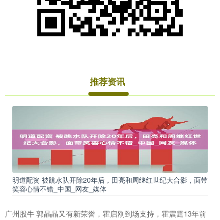
推荐资讯
明道配资 被跳水队开除20年后，田亮和周继红世纪大合影，面带
笑容心情不错_中国_网友_媒体
广州股牛 郭晶晶又有新荣誉，霍启刚到场支持，霍震霆13年前