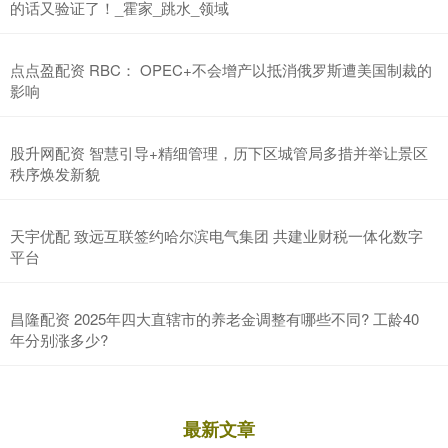
的话又验证了！_霍家_跳水_领域
点点盈配资 RBC： OPEC+不会增产以抵消俄罗斯遭美国制裁的
影响
股升网配资 智慧引导+精细管理，历下区城管局多措并举让景区
秩序焕发新貌
天宇优配 致远互联签约哈尔滨电气集团 共建业财税一体化数字
平台
昌隆配资 2025年四大直辖市的养老金调整有哪些不同? 工龄40
年分别涨多少?
最新文章