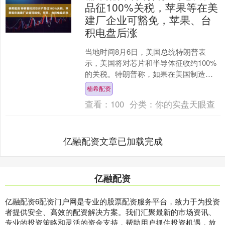
品征100%关税，苹果等在美
建厂企业可豁免，苹果、台
积电盘后涨
当地时间8月6日，美国总统特朗普表
示，美国将对芯片和半导体征收约100%
的关税。特朗普称，如果在美国制造，
将不收取任何费用。（央视）....
楠希配资
查看：
100
分类：
你的实盘天眼查
亿融配资文章已加载完成
亿融配资
亿融配资6配资门户网是专业的股票配资服务平台，致力于为投资
者提供安全、高效的配资解决方案。我们汇聚最新的市场资讯、
专业的投资策略和灵活的资金支持，帮助用户抓住投资机遇，放