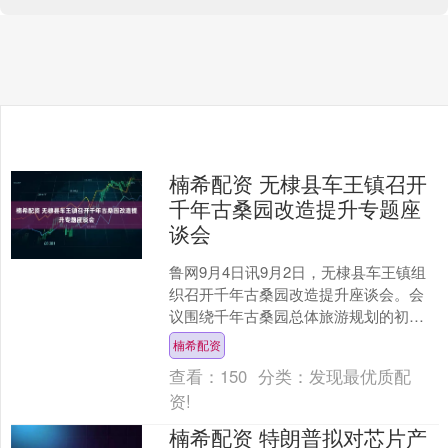
楠希配资 无棣县车王镇召开
千年古桑园改造提升专题座
谈会
鲁网9月4日讯9月2日，无棣县车王镇组
织召开千年古桑园改造提升座谈会。会
议围绕千年古桑园总体旅游规划的初步
方案进行了深入研讨和交流。 座谈会
楠希配资
上，山东海百合环境艺....
查看：
150
分类：
发现最优质配
资!
楠希配资 特朗普拟对芯片产