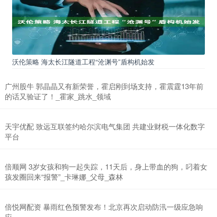
沃伦策略 海太长江隧道工程“沧渊号”盾构机始发
广州股牛 郭晶晶又有新荣誉，霍启刚到场支持，霍震霆13年前
的话又验证了！_霍家_跳水_领域
天宇优配 致远互联签约哈尔滨电气集团 共建业财税一体化数字
平台
倍顺网 3岁女孩和狗一起失踪，11天后，身上带血的狗，叼着女
孩发圈回来“报警”_卡琳娜_父母_森林
倍悦网配资 暴雨红色预警发布！北京再次启动防汛一级应急响
应