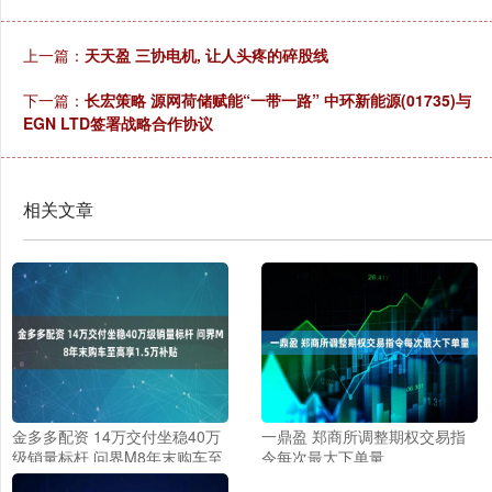
上一篇：
天天盈 三协电机, 让人头疼的碎股线
下一篇：
长宏策略 源网荷储赋能“一带一路” 中环新能源(01735)与
EGN LTD签署战略合作协议
相关文章
金多多配资 14万交付坐稳40万
一鼎盈 郑商所调整期权交易指
级销量标杆 问界M8年末购车至
令每次最大下单量
高享1.5万补贴