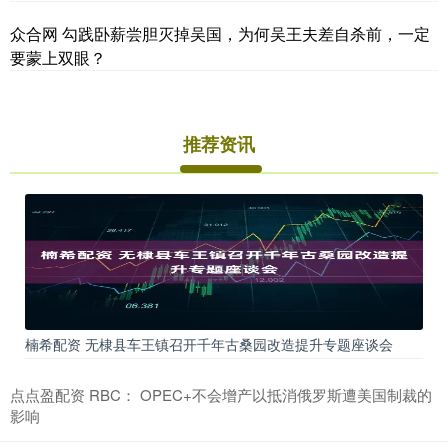
众合网 勾践卧薪尝胆灭掉吴国，为何吴王夫差自杀前，一定
要蒙上双眼？
推荐资讯
楠希配资 无棣县车王镇召开千年古桑园改造提升专题座谈会
点点盈配资 RBC： OPEC+不会增产以抵消俄罗斯遭美国制裁的
影响