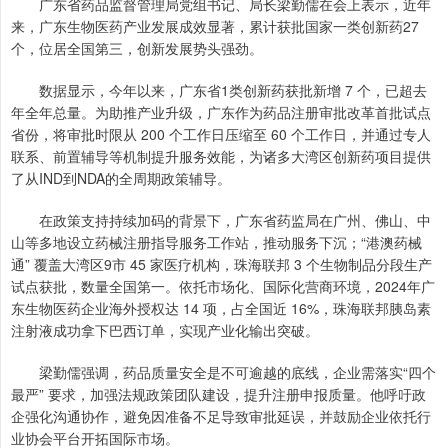
广东省药品监督管理局党组书记、局长梁勤儒在会上表示，近年
来，广东生物医药产业发展成效显著，累计获批国家一类创新药27
个，位居全国第三，创新发展势头强劲。
数据显示，今年以来，广东省1类创新药获批新增 7 个，已超去
年全年总量。为助推产业升级，广东作为药品注册审批改革首批试点
省份，将审批时限从 200 个工作日压缩至 60 个工作日，并通过专人
联系、前置辅导等机制提升服务效能，为诸多大湾区创新药项目提供
了从IND到NDA的全周期政策辅导。
在政策支持持续加码的背景下，广东省药监局在广州、佛山、中
山等多地设立药械注册指导服务工作站，推动服务下沉；“港澳药械
通” 覆盖大湾区9市 45 家医疗机构，珠海联邦 3 个生物制品分段生产
试点获批，数量全国第一。依托市场化、国际化营商环境，2024年广
东生物医药企业海外授权达 14 项，占全国近 16%，珠海联邦胰岛素
注射液成功拿下巴西订单，实现产业化输出突破。
梁勤儒强调，药品质量安全是不可逾越的底线，企业需落实“四个
最严” 要求，加强法规政策团队建设，提升注册申报质量。他呼吁政
企强化沟通协作，避免因准备不足导致审批延误，并鼓励企业依托行
业协会平台开拓国际市场。