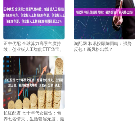
正中优配 全球算力高景气度持
淘配网 和讯投顾陈雨晴：强势
续，创业板人工智能ETF华宝、
反包！新风格出线？
创业板人工智能ETF南方、创业
板人工智能ETF华夏、创业板人
工智能ETF富国涨超2.6%
长红配资 七十年代女巨贪：包
养七名情夫，生活奢淫无度，最
终被情夫举报_汤兰英_公款_镇
上